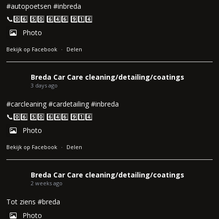
#autopoetsen
#inbreda
📞0️⃣6️⃣ 5️⃣0️⃣ 6️⃣4️⃣6️⃣ 9️⃣1️⃣4️⃣
Photo
Bekijk op Facebook
·
Delen
Breda Car Care cleaning/detailing/coatings
3 days ago
#carcleaning
#cardetailing
#inbreda
📞0️⃣6️⃣ 5️⃣0️⃣ 6️⃣4️⃣6️⃣ 9️⃣1️⃣4️⃣
Photo
Bekijk op Facebook
·
Delen
Breda Car Care cleaning/detailing/coatings
2 weeks ago
Tot ziens
#breda
Photo