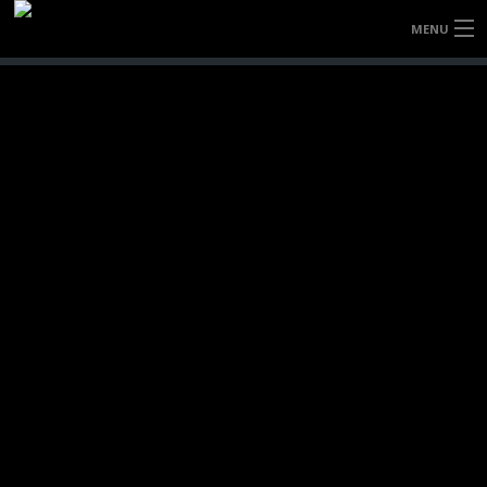
MENU
HOME
OVER ONS
CONTACT US
Interior Cleaning
Uw interieur weer als nieuw